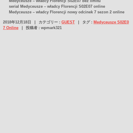
Medyceusze – władcy Florencji S02E07 bez limitu
serial Medyceusze – władcy Florencji S02E07 online
Medyceusze – władcy Florencji nowy odcinek 7 sezon 2 online
2018年12月18日
|
カテゴリー :
GUEST
|
タグ :
Medyceusze S02E0
7 Online
|
投稿者 : wpmark321