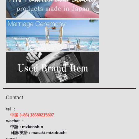
Contact
tel ：
中国 (+86) 18680215807
wechat ：
中語 : mzkenshin
日語/英語 : masaki-mizobuchi
email ：