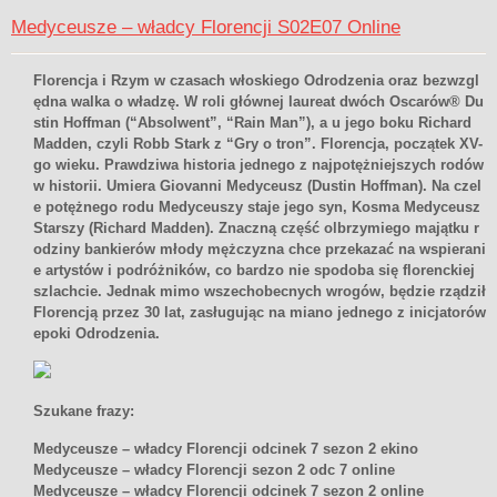
Medyceusze – władcy Florencji S02E07 Online
Florencja i Rzym w czasach włoskiego Odrodzenia oraz bezwzgl
ędna walka o władzę. W roli głównej laureat dwóch Oscarów® Du
stin Hoffman (“Absolwent”, “Rain Man”), a u jego boku Richard
Madden, czyli Robb Stark z “Gry o tron”. Florencja, początek XV-
go wieku. Prawdziwa historia jednego z najpotężniejszych rodów
w historii. Umiera Giovanni Medyceusz (Dustin Hoffman). Na czel
e potężnego rodu Medyceuszy staje jego syn, Kosma Medyceusz
Starszy (Richard Madden). Znaczną część olbrzymiego majątku r
odziny bankierów młody mężczyzna chce przekazać na wspierani
e artystów i podróżników, co bardzo nie spodoba się florenckiej
szlachcie. Jednak mimo wszechobecnych wrogów, będzie rządził
Florencją przez 30 lat, zasługując na miano jednego z inicjatorów
epoki Odrodzenia.
Szukane frazy:
Medyceusze – władcy Florencji odcinek 7 sezon 2 ekino
Medyceusze – władcy Florencji sezon 2 odc 7 online
Medyceusze – władcy Florencji odcinek 7 sezon 2 online