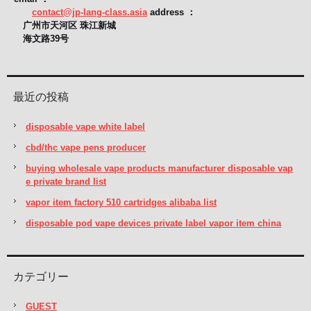
contact@jp-lang-class.asia
address ：
广州市天河区 珠江新城
海文路39号
最近の投稿
disposable vape white label
cbd/thc vape pens producer
buying wholesale vape products manufacturer disposable vap
e private brand list
vapor item factory 510 cartridges alibaba list
disposable pod vape devices private label vapor item china
カテゴリー
GUEST