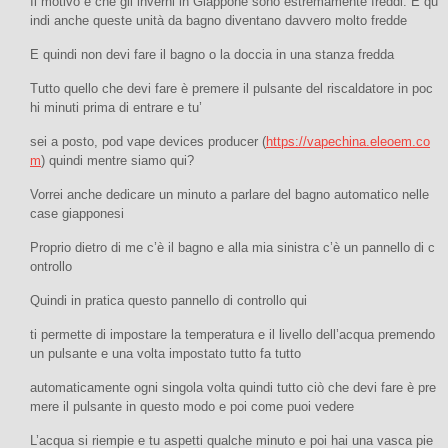
Il motivo è che gli inverni in Giappone sono estremamente freddi. E qu
indi anche queste unità da bagno diventano davvero molto fredde
E quindi non devi fare il bagno o la doccia in una stanza fredda
Tutto quello che devi fare è premere il pulsante del riscaldatore in poc
hi minuti prima di entrare e tu’
sei a posto, pod vape devices producer (
https://vapechina.eleoem.co
m
) quindi mentre siamo qui?
Vorrei anche dedicare un minuto a parlare del bagno automatico nelle
case giapponesi
Proprio dietro di me c’è il bagno e alla mia sinistra c’è un pannello di c
ontrollo
Quindi in pratica questo pannello di controllo qui
ti permette di impostare la temperatura e il livello dell’acqua premendo
un pulsante e una volta impostato tutto fa tutto
automaticamente ogni singola volta quindi tutto ciò che devi fare è pre
mere il pulsante in questo modo e poi come puoi vedere
L’acqua si riempie e tu aspetti qualche minuto e poi hai una vasca pie