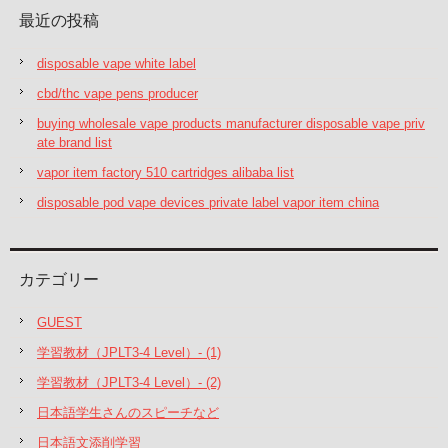
最近の投稿
disposable vape white label
cbd/thc vape pens producer
buying wholesale vape products manufacturer disposable vape priv
ate brand list
vapor item factory 510 cartridges alibaba list
disposable pod vape devices private label vapor item china
カテゴリー
GUEST
学習教材（JPLT3-4 Level）- (1)
学習教材（JPLT3-4 Level）- (2)
日本語学生さんのスピーチなど
日本語文添削学習