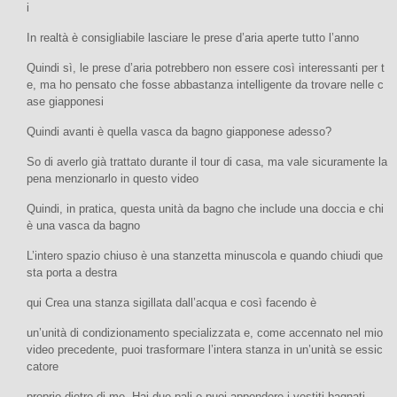
i
In realtà è consigliabile lasciare le prese d’aria aperte tutto l’anno
Quindi sì, le prese d’aria potrebbero non essere così interessanti per t
e, ma ho pensato che fosse abbastanza intelligente da trovare nelle c
ase giapponesi
Quindi avanti è quella vasca da bagno giapponese adesso?
So di averlo già trattato durante il tour di casa, ma vale sicuramente la
pena menzionarlo in questo video
Quindi, in pratica, questa unità da bagno che include una doccia e chi
è una vasca da bagno
L’intero spazio chiuso è una stanzetta minuscola e quando chiudi que
sta porta a destra
qui Crea una stanza sigillata dall’acqua e così facendo è
un’unità di condizionamento specializzata e, come accennato nel mio
video precedente, puoi trasformare l’intera stanza in un’unità se essic
catore
proprio dietro di me. Hai due pali o puoi appendere i vestiti bagnati,