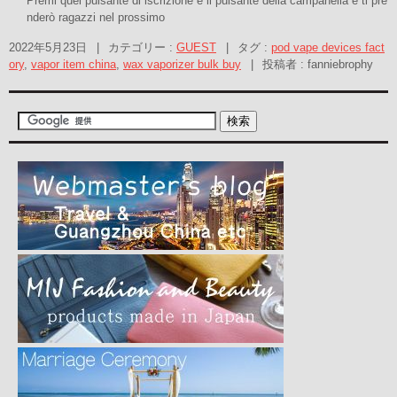
Premi quel pulsante di iscrizione e il pulsante della campanella e ti pre
nderò ragazzi nel prossimo
2022年5月23日
|
カテゴリー :
GUEST
|
タグ :
pod vape devices fact
ory
,
vapor item china
,
wax vaporizer bulk buy
|
投稿者 : fanniebrophy